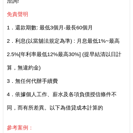
洽詢!
免責聲明
1．還款期數: 最低3個月-最長60個月
2．利息(以當舖法規定為準) : 月息最低1%~最高
2.5%[年利率最低12%最高30%] (提早結清以日計
算，無違約金)
3．無任何代辦手續費
4．依據個人工作、薪水及各項負債授信條件不
同，而有所差異。以下為借貸成本計算的
參考案例：