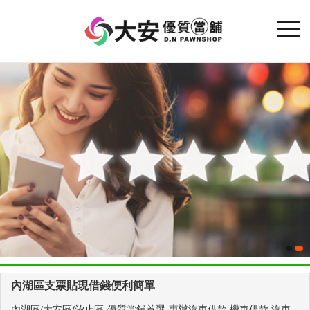
內湖區支票貼現借錢便利簡單
內湖區/大安區/汐止區-優質當舖首選-專辦汽車借款,機車借款,汽車