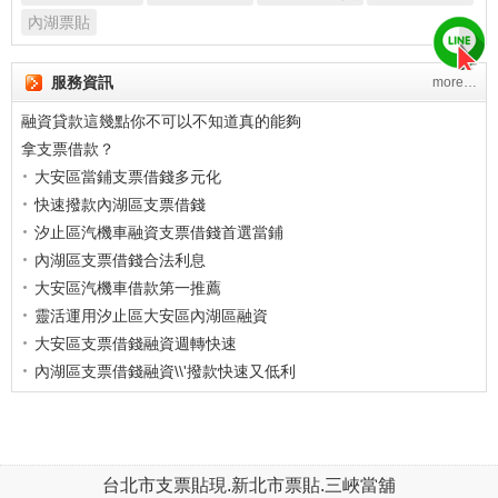
內湖票貼
汐止區當舖借款常見問題
服務資訊
more…
支票可以直接換現金嗎？想要利用支票
融資貸款這幾點你不可以不知道真的能夠
拿支票借款？
大安區當鋪支票借錢多元化
快速撥款內湖區支票借錢
汐止區汽機車融資支票借錢首選當鋪
內湖區支票借錢合法利息
大安區汽機車借款第一推薦
靈活運用汐止區大安區內湖區融資
大安區支票借錢融資週轉快速
內湖區支票借錢融資\\'撥款快速又低利
息
內湖區融資正派經營找本汽機車借款
內湖區機車借款正派經營
內湖區支票貼現借錢便利簡單
台北市支票貼現
.
新北市票貼
.
三峽當舖