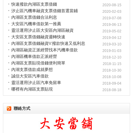
快速撥款內湖區支票借錢
2020-08-15
汐止區汽機車融資支票借錢首選當鋪
2020-02-03
內湖區支票借錢合法利息
2019-07-08
大安區汽機車借款第一推薦
2019-06-13
靈活運用汐止區大安區內湖區融資
2019-05-02
大安區支票借錢融資週轉快速
2019-04-12
內湖區支票借錢融資\\'撥款快速又低利息
2019-03-10
內湖區融資正派經營找本汽機車借款
2019-01-03
內湖區機車借款正派經營
2018-12-10
內湖區支票貼現借錢便利簡單
2018-11-15
內湖支票借款成就夢想
2018-10-30
誠信大安區汽車借款
2018-10-08
靈活運用汐止區汽車免留車
2018-09-04
哪裡有內湖區支票貼現
2018-08-18
聯絡方式